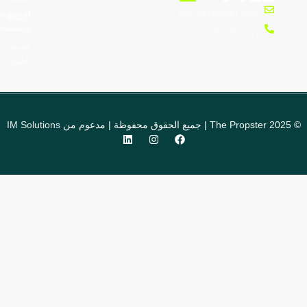
نموذج
الشروط
info@propster.com
المقالات
والاحكام
استفسار
(+2) 01091226696
خدمة
العملاء
 مدعوم من
IM Solutions