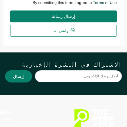
By submitting this form I agree to
Terms of Use
إرسال رسالة
واتس اب
لاشتراك في النشرة الإخبارية
إرسال
الدعم
القائمة
السياسة
العقارات
اتصل
سياسة
الرئيسيه
العقارات
بنا
الخصوصية
قصتنا