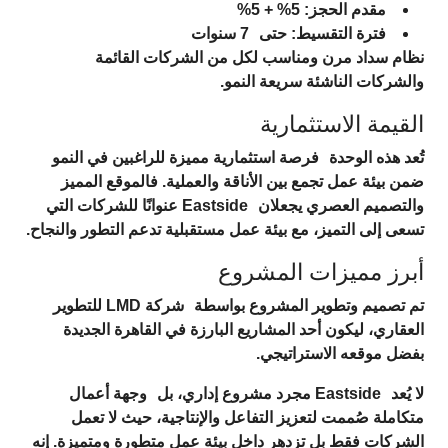
مقدم الحجز:
5% + 5%
فترة التقسيط:
حتى
7 سنوات
نظام سداد مرن ومناسب لكل من الشركات القائمة
والشركات الناشئة سريعة النمو.
القيمة الاستثمارية
تُعد هذه الوحدة
فرصة استثمارية مميزة
للراغبين في النمو
ضمن بيئة عمل تجمع بين الأناقة والعملية. فالموقع المميز
والتصميم العصري يجعلان
Eastside
عنوانًا للشركات التي
تسعى إلى التميز، مع بيئة عمل مستقبلية تدعم التطور والنجاح.
أبرز مميزات المشروع
تم تصميم وتطوير المشروع بواسطة
شركة LMD للتطوير
العقاري
، ليكون أحد المشاريع البارزة في القاهرة الجديدة
بفضل موقعه الاستراتيجي.
لا يُعد
Eastside
مجرد مشروع إداري، بل
وجهة أعمال
متكاملة
صُممت لتعزيز التفاعل والإنتاجية، حيث لا تعمل
الشركات فقط بل تزدهر داخل بيئة عمل متطورة ومتميزة. إنه