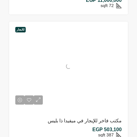
EGP 11,000,000
sqft
72
للايجار
مكتب فاخر للإيجار في ميفيدا ذا بليس
EGP 503,100
sqft
387