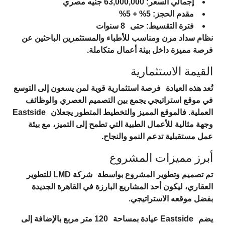
إجمالي السعر:
63,000,000 جنيه مصري
مقدم الحجز:
5% + 5%
فترة التقسيط:
حتى
8 سنوات
نظام سداد مرن ومناسب للأطباء والمستثمرين الباحثين عن
فرصة مميزة داخل بيئة أعمال متكاملة.
القيمة الاستثمارية
تُعد هذه العيادة
فرصة استثمارية قوية
لمن يسعون إلى التوسع
في موقع استراتيجي يجمع بين التصميم العصري والوظائف
العملية. فالموقع المميز والتخطيط المتطور يجعلان
Eastside
وجهة مثالية للأعمال الطبية التي تطمح إلى التميز، مع بيئة
عمل مستقبلية تدعم النمو والنجاح.
أبرز مميزات المشروع
تم تصميم وتطوير المشروع بواسطة
شركة LMD للتطوير
العقاري
، ليكون أحد المشاريع البارزة في القاهرة الجديدة
بفضل موقعه الاستراتيجي.
يضم
Eastside
عيادة بمساحة
120 متر مربع بالإضافة إلى