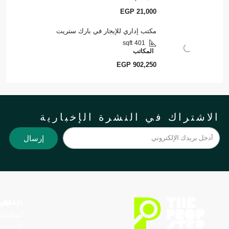
EGP 21,000
مكتب إداري للإيجار في بارك ستريت
sqft
401
المكاتب
EGP 902,250
لاشتراك في النشرة الإخبارية
إرسال
الدعم
القائمة
السياسة
العقارات
اتصل
سياسة
الرئيسيه
العقارات
بنا
الخصوصية
قصتنا