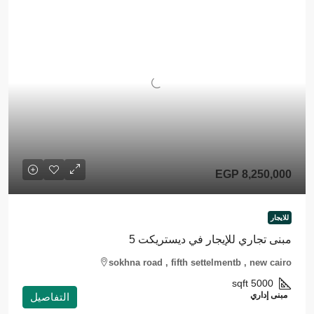
EGP 8,250,000
للايجار
مبنى تجاري للإيجار في ديستريكت 5
sokhna road , fifth settelmentb , new cairo
sqft
5000
مبنى إداري
التفاصيل