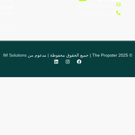
نموذج
الشروط
info@propster.com
المقالات
والاحكام
استفسار
(+2) 01091226696
خدمة
العملاء
 مدعوم من
IM Solutions